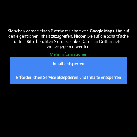
Aktuelles
Sie sehen gerade einen Platzhalterinhalt von
Google Maps
. Um auf
den eigentlichen Inhalt zuzugreifen, klicken Sie auf die Schaltfläche
unten. Bitte beachten Sie, dass dabei Daten an Drittanbieter
Aktuelle Fleischabholtermine
weitergegeben werden.
Aktuelle Preise
Mehr Informationen
Aktuelle Fleischtermine verfügbar
Inhalt entsperren
Ein frohes und gesegnetes Neues Jahr
Erforderlichen Service akzeptieren und Inhalte entsperren
EU-Förderung:
Hier erfahren Sie mehr über den
ELER
– den
Europäischen Landwirtschaftsfonds für die
Entwicklung des ländlichen Raums
» Mehr dazu…