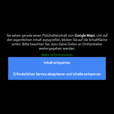
Die Sachsen kommen
Bauantrag gestellt
Sie sehen gerade einen Platzhalterinhalt von
Google Maps
. Um auf
Aktuelles
den eigentlichen Inhalt zuzugreifen, klicken Sie auf die Schaltfläche
unten. Bitte beachten Sie, dass dabei Daten an Drittanbieter
weitergegeben werden.
Mehr Informationen
Aktuelle Fleischabholtermine
Inhalt entsperren
Aktuelle Preise
Aktuelle Fleischtermine verfügbar
Erforderlichen Service akzeptieren und Inhalte entsperren
Ein frohes und gesegnetes Neues Jahr
EU-Förderung:
Hier erfahren Sie mehr über den
ELER
– den