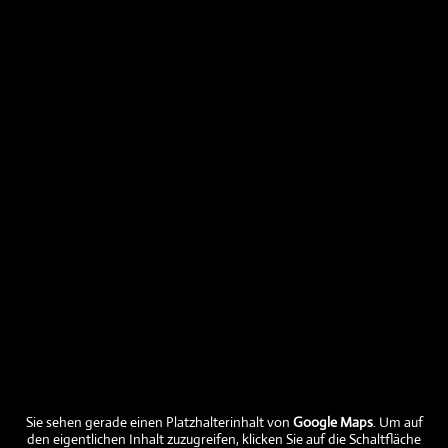
Aktuelles
Aktuelle Fleischabholtermine
Aktuelle Preise
Aktuelle Fleischtermine verfügbar
Sie sehen gerade einen Platzhalterinhalt von
Google Maps
. Um auf
Ein frohes und gesegnetes Neues Jahr
den eigentlichen Inhalt zuzugreifen, klicken Sie auf die Schaltfläche