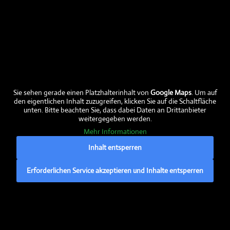
Aktuelle Fleischabholtermine
Aktuelle Preise
Aktuelle Fleischtermine verfügbar
Ein frohes und gesegnetes Neues Jahr
Sie sehen gerade einen Platzhalterinhalt von
Google Maps
. Um auf
den eigentlichen Inhalt zuzugreifen, klicken Sie auf die Schaltfläche
EU-Förderung:
unten. Bitte beachten Sie, dass dabei Daten an Drittanbieter
weitergegeben werden.
Mehr Informationen
Inhalt entsperren
Erforderlichen Service akzeptieren und Inhalte entsperren