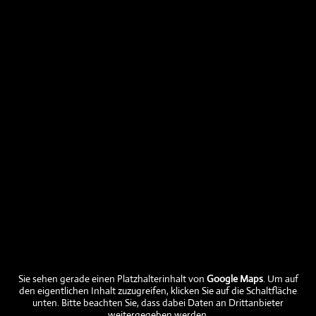
Aktuelles
Aktuelle Fleischabholtermine
Aktuelle Preise
Aktuelle Fleischtermine verfügbar
Ein frohes und gesegnetes Neues Jahr
Sie sehen gerade einen Platzhalterinhalt von
Google Maps
. Um auf
den eigentlichen Inhalt zuzugreifen, klicken Sie auf die Schaltfläche
unten. Bitte beachten Sie, dass dabei Daten an Drittanbieter
EU-Förderung:
weitergegeben werden.