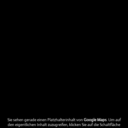
Aktuelles
Aktuelle Fleischabholtermine
Aktuelle Preise
Aktuelle Fleischtermine verfügbar
Sie sehen gerade einen Platzhalterinhalt von
Google Maps
. Um auf
Ein frohes und gesegnetes Neues Jahr
den eigentlichen Inhalt zuzugreifen, klicken Sie auf die Schaltfläche