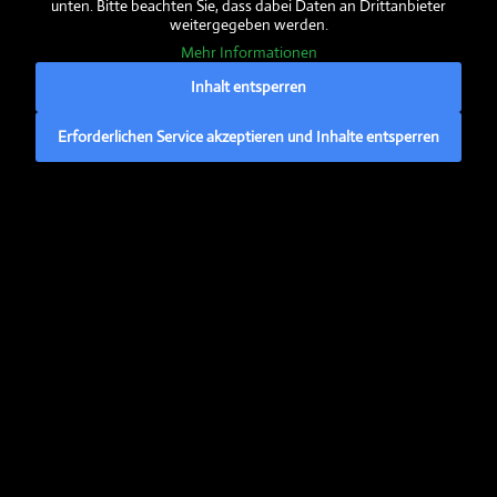
unten. Bitte beachten Sie, dass dabei Daten an Drittanbieter
weitergegeben werden.
EU-Förderung:
Mehr Informationen
Inhalt entsperren
Hier erfahren Sie mehr über den
ELER
– den
Erforderlichen Service akzeptieren und Inhalte entsperren
Europäischen Landwirtschaftsfonds für die
Entwicklung des ländlichen Raums
» Mehr dazu…
Anschrift
Biolandhof Dorn GbR
Zertifizierter Bioland-Betrieb
Cuxhavener Str. 12
21765 Nordleda
facebook:
@biolandhof.dorn