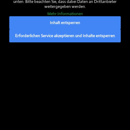
unten. Bitte beachten Sie, dass dabei Daten an Drittanbieter
weitergegeben werden.
EU-Förderung:
Mehr Informationen
Inhalt entsperren
Hier erfahren Sie mehr über den
ELER
– den
Erforderlichen Service akzeptieren und Inhalte entsperren
Europäischen Landwirtschaftsfonds für die
Entwicklung des ländlichen Raums
» Mehr dazu…
Anschrift
Biolandhof Dorn GbR
Zertifizierter Bioland-Betrieb
Cuxhavener Str. 12
21765 Nordleda
facebook:
@biolandhof.dorn