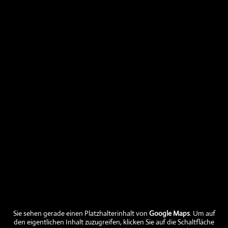
Aktuelles
Aktuelle Fleischabholtermine
Aktuelle Preise
Aktuelle Fleischtermine verfügbar
Sie sehen gerade einen Platzhalterinhalt von
Google Maps
. Um auf
Ein frohes und gesegnetes Neues Jahr
den eigentlichen Inhalt zuzugreifen, klicken Sie auf die Schaltfläche